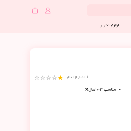
لوازم تحریر
1 امتیاز از 1 نظر
مناسب ٣-١٠سال❌