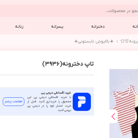
نه
دخترانه
پسرانه
زنانه
رونه👚👕
☀️بالاپوش تابستوني☀️
تاپ دخترونه(3936)
خرید اقساطی دیجی پی
با خرید اقساطی دیجی پی این
محصول را خریداری کنید. قبل از
اطلاعات بیشتر
خرید اعتبار خود را در دیجی پی
بررسی کنید.