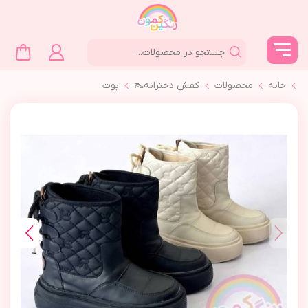
خانه
محصولات
کفش دخترانه👠
بوت