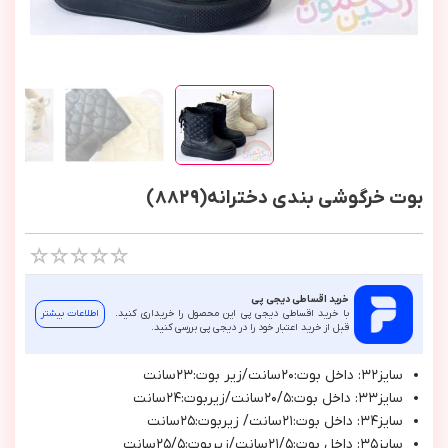
بوت خرگوشی بندی دخترانه(8829)
خرید اقساطی دیجی پی
با خرید اقساطی دیجی پی این محصول را خریداری کنید.
اطلاعات بیشتر
قبل از خرید اعتبار خود را در دیجی پی بررسی کنید.
سايز٣٢: داخل بوت:٢٠سانت/زير بوت:٢٣سانت
سايز٣٣: داخل بوت:٢٠/٥سانت/زيربوت:٢٤سانت
سايز٣٤: داخل بوت:٢١سانت/ زيربوت:٢٥سانت
سايز٣٥: داخل بوت:٢١/٥سانت/زيربوت:٢٥/٥سانت