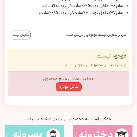
سايز٣٦: داخل بوت:٢٢/٥سانت/زيربوت:٢٦سانت
سايز٣٧: داخل بوت: ٢٣سانت/زيربوت:٢٦/٥سانت
قبل از سفارش لیست موجودی را بررسی کنید.
نمایش لیست
موجود نیست
در حال حاضر این محصول قابل سفارش نیست.
خطا در نمایش مبلغ محصول
تلاش دوباره
ممکن است به محصولات زیر نیاز داشته باشید...