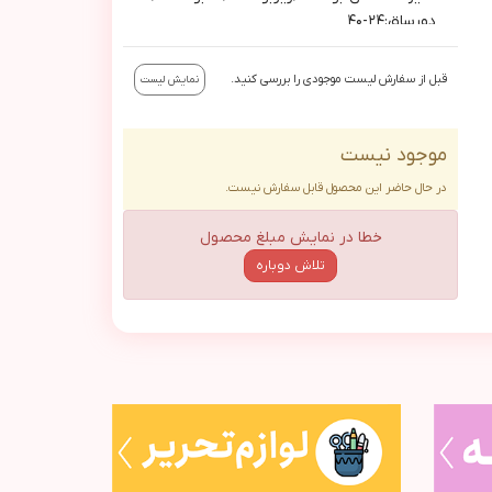
دورساق:٢٤-٤٠
سايز٣٦: داخل بوت:٢٢/٥/زيربوت:٢٧/قدبوت:٣٧/
دورساق:٢٤-٤٠
قبل از سفارش لیست موجودی را بررسی کنید.
نمایش لیست
سايز٣٧: داخل بوت:٢٣/زيربوت:٢٧/قدبوت:٣٨/
دورساق:٢٦-٤٢
موجود نیست
در حال حاضر این محصول قابل سفارش نیست.
خطا در نمایش مبلغ محصول
تلاش دوباره