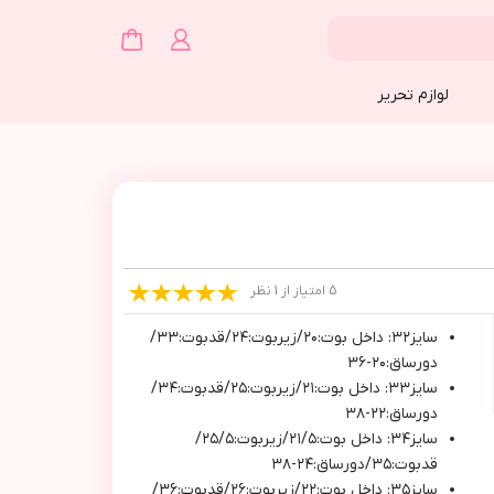
لوازم تحریر
5 امتیاز از 1 نظر
سايز٣٢: داخل بوت:٢٠/زيربوت:٢٤/قدبوت:٣٣/
دورساق:٢٠-٣٦
سايز٣٣: داخل بوت:٢١/زيربوت:٢٥/قدبوت:٣٤/
دورساق:٢٢-٣٨
سايز٣٤: داخل بوت:٢١/٥/زيربوت:٢٥/٥/
قدبوت:٣٥/دورساق:٢٤-٣٨
سايز٣٥: داخل بوت:٢٢/زيربوت:٢٦/قدبوت:٣٦/