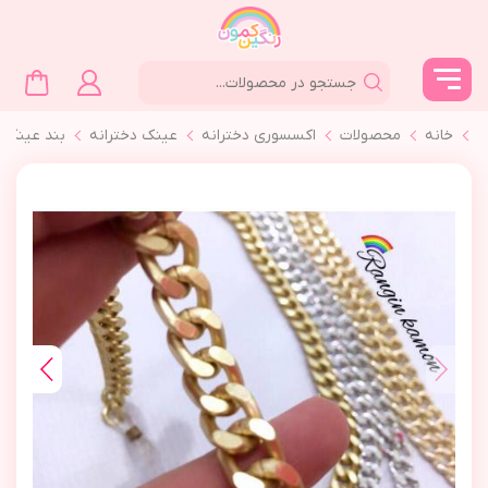
خانه
محصولات
اکسسوری دخترانه
عینک دخترانه
بند عينك