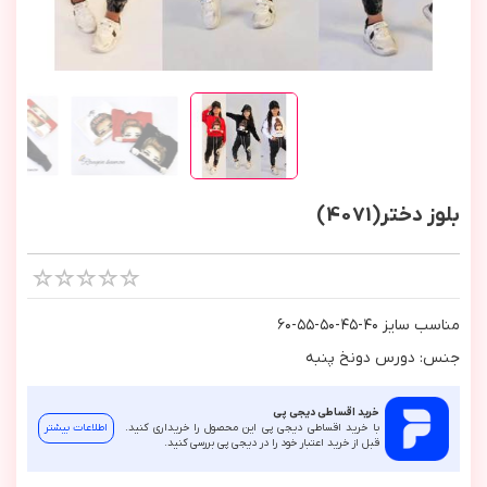
بلوز دختر(4071)
مناسب سايز ٤٠-٤٥-٥٠-٥٥-٦٠
جنس: دورس دونخ پنبه
خرید اقساطی دیجی پی
با خرید اقساطی دیجی پی این محصول را خریداری کنید.
اطلاعات بیشتر
قبل از خرید اعتبار خود را در دیجی پی بررسی کنید.