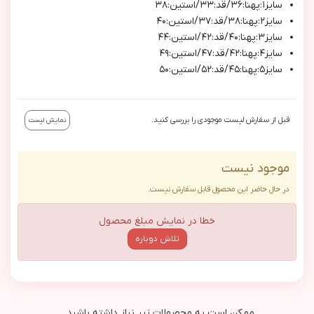
سايز١:پهنا:٣٦/قد:٣٣/استين:٣٨
سايز٢:پهنا:٣٨/قد:٣٧/استين:٤٠
سايز٣:پهنا:٤٠/قد:٤٢/استين:٤٤
سايز٤:پهنا:٤٢/قد:٤٧/استين:٤٩
سايز٥:پهنا:٤٥/قد:٥٢/استين:٥٠
قبل از سفارش لیست موجودی را بررسی کنید.
نمایش لیست
موجود نیست
در حال حاضر این محصول قابل سفارش نیست.
خطا در نمایش مبلغ محصول
تلاش دوباره
ممکن است به محصولات زیر نیاز داشته باشید...