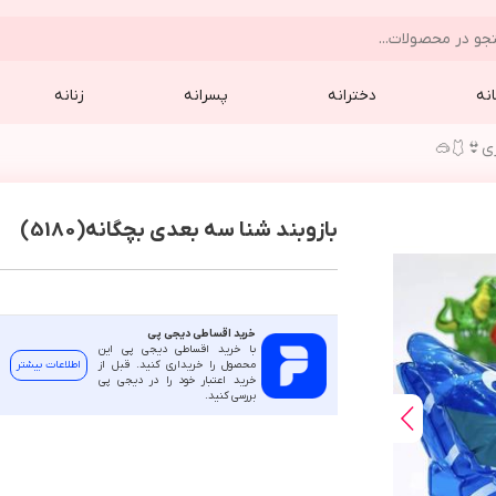
نه
دخترانه
پسرانه
زنانه
زي👙🩱🥽
بازوبند شنا سه بعدی بچگانه(5180)
خرید اقساطی دیجی پی
با خرید اقساطی دیجی پی این
محصول را خریداری کنید. قبل از
اطلاعات بیشتر
خرید اعتبار خود را در دیجی پی
بررسی کنید.