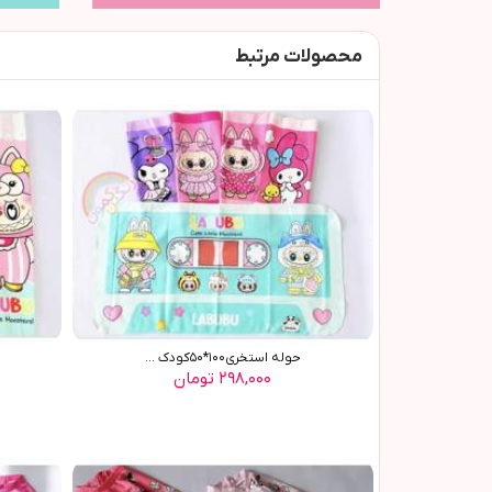
محصولات مرتبط
حوله استخری١٠٠*٥٠کودک ...
۲۹۸,۰۰۰ تومان