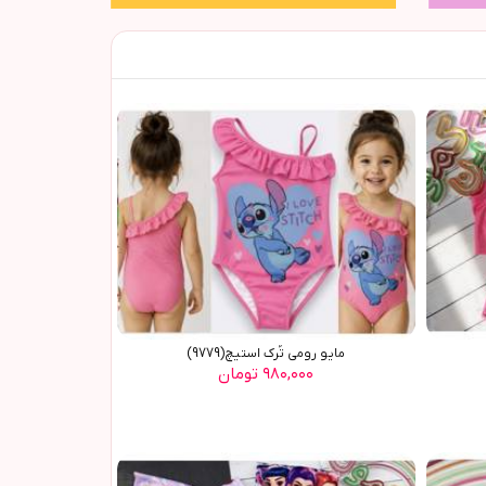
مایو رومی تُرک استیچ(9779)
۹۸۰,۰۰۰ تومان