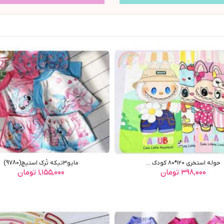
حوله استخری ١٢٠*٨٠ کودک ...
مایو٣تیکه تُرک استیچ(9780)
۳۹۸,۰۰۰ تومان
۱,۱۵۵,۰۰۰ تومان