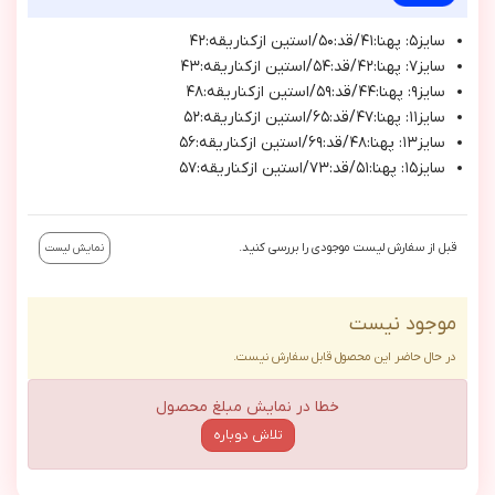
سايز٥: پهنا:٤١/قد:٥٠/استين ازكناريقه:٤٢
سايز٧: پهنا:٤٢/قد:٥٤/استين ازكناريقه:٤٣
سايز٩: پهنا:٤٤/قد:٥٩/استين ازكناريقه:٤٨
سايز١١: پهنا:٤٧/قد:٦٥/استين ازكناريقه:٥٢
سايز١٣: پهنا:٤٨/قد:٦٩/استين ازكناريقه:٥٦
سايز١٥: پهنا:٥١/قد:٧٣/استين ازكناريقه:٥٧
قبل از سفارش لیست موجودی را بررسی کنید.
نمایش لیست
موجود نیست
در حال حاضر این محصول قابل سفارش نیست.
خطا در نمایش مبلغ محصول
تلاش دوباره