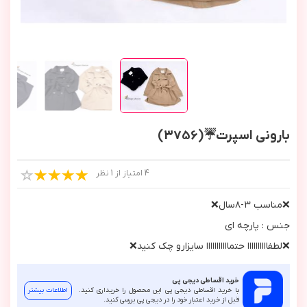
بارونی اسپرت☔️(3756)
4 امتیاز از 1 نظر
❌مناسب ٣-٨سال❌
جنس : پارچه اي
❌لطفاااااااااا حتمااااااااااا سايزارو چك كنيد❌
خرید اقساطی دیجی پی
با خرید اقساطی دیجی پی این محصول را خریداری کنید.
اطلاعات بیشتر
قبل از خرید اعتبار خود را در دیجی پی بررسی کنید.