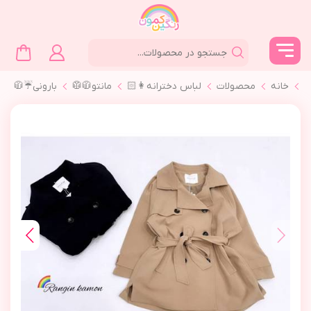
خانه
محصولات
لباس دخترانه👩🏻
مانتو🧥🥼
بارونی☔️🧥